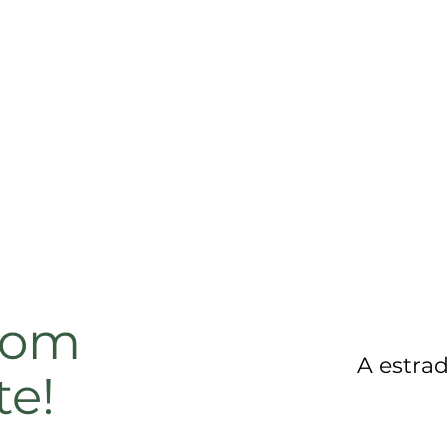
 com
A estrad
te!