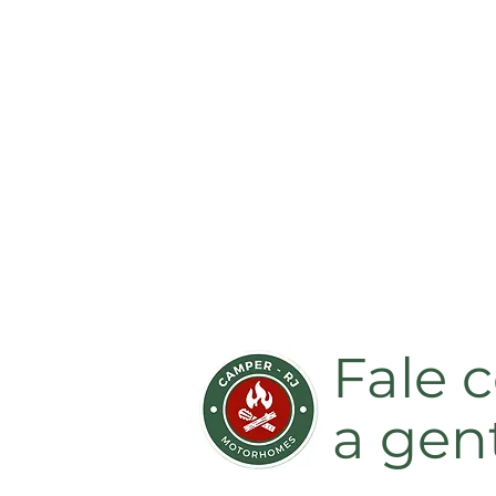
Fale
a gen