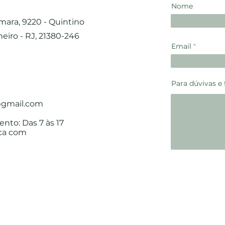
Nome
ara, 9220 - Quintino
neiro - RJ, 21380-246
Email
Para dúvivas e
@gmail.com
nto: Das 7 às 17
rica com