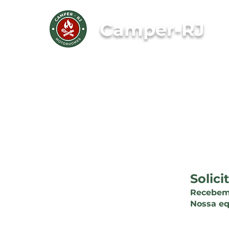
Camper-RJ
8 Anos Sede Própria
Solic
Recebemo
Nossa eq