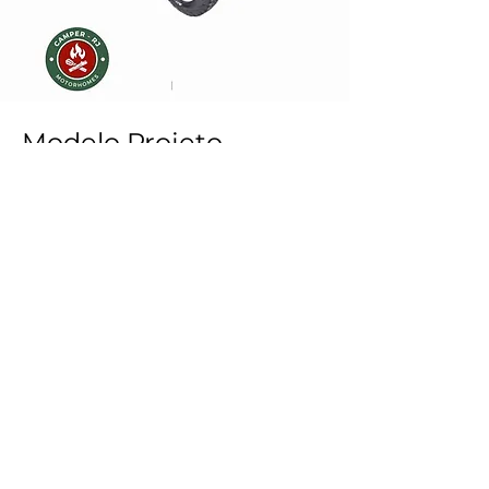
Modelo Projeto
Especial Land Rover
- Carroceria:
Isolamento térmico, piso em compensado
naval revestido em laminado vinílico
madeirado com várias opções de
acabamento.
Mobiliário em compensado naval e
revestimento em Fórmica com fecho "push-
lock" e abertura com mola à gás.
Saiba Mais